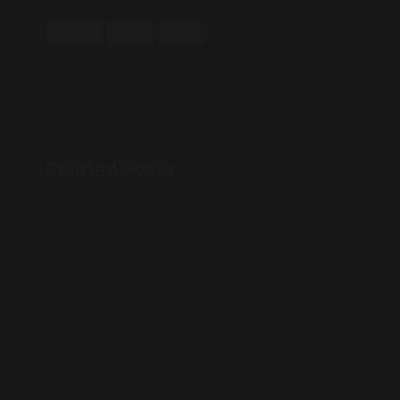
CONCERT
MUSIC
VIDEO
Related Posts