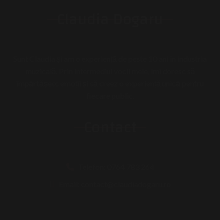
Claudia Dogaru
Sunt Claudia și am o experiență de peste 10 ani în industria
muzicală. Prin intermediul vocii mele, îmi doresc să
împărtășesc emoții și să creez o experiență unică pentru
fiecare public.
Contact
Telefon: 0764 783 264
Email: contact@claudiadogaru.ro