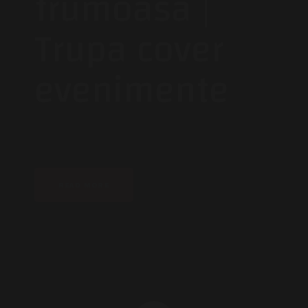
frumoasa |
Trupa cover
evenimente
READ MORE