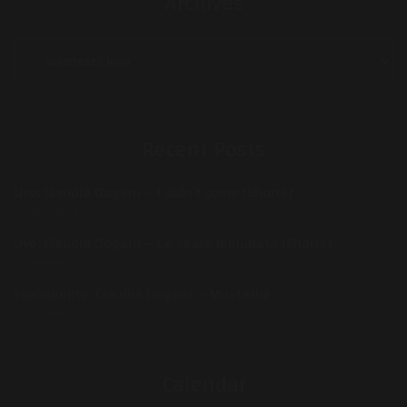
Archives
Archives
Recent Posts
Live: Claudia Dogaru – I didn’t come (Shorts)
SEPTEMBRIE 14, 2023
Live: Claudia Dogaru – Ce seara minunata (Shorts)
SEPTEMBRIE 14, 2023
Evenimente: Claudia Dogaru – Mustatile
SEPTEMBRIE 14, 2023
Calendar