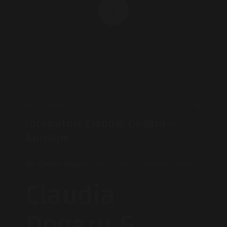
IULIE 17, 2022
Inceputuri: Claudia Dogaru –
Aproape
By:
Claudia Dogaru
/
News
,
Video
/
Comments closed
Claudia
Dogaru &