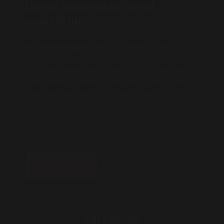
Lorem ipsum dolor amet,
consetetur
By:
Claudia Dogaru
/
News
/
Comments closed
Pork loin tongue spare ribs cow jerky meatball
flank ham hock shankle pork chop brisket. Jowl
swine pancetta ham hock beef ribs alcatra
tenderloin spare ribs meatball corned beef
drumstick tri-tip leberkas.
READ MORE
Categories