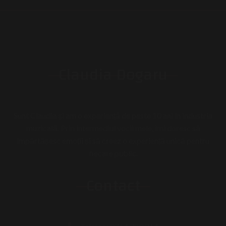
Claudia Dogaru
Sunt Claudia și am o experiență de peste 10 ani în industria
muzicală. Prin intermediul vocii mele, îmi doresc să
împărtășesc emoții și să creez o experiență unică pentru
fiecare public.
Contact