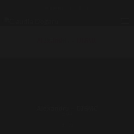
FOLLOW ME:
Alexandru – DJ&MC
Alexandru – DJ&MC
DJ&MC