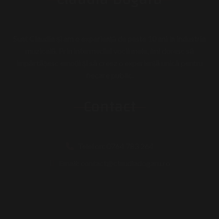
Sunt Claudia și am o experiență de peste 10 ani în industria
muzicală. Prin intermediul vocii mele, îmi doresc să
împărtășesc emoții și să creez o experiență unică pentru
fiecare public.
Contact
Telefon: 0764 783 264
Email: contact@claudiadogaru.ro