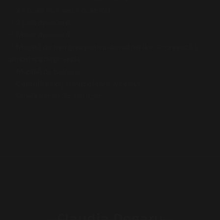
✅ 2 x boxe RCF sau 4 boxe Rcf
✅ 2 bași dynacord
✅ Mixer dynacord
✅ Mașină de fum greu pentru dansul mirilor => creează o
atmosfera de poveste
✅ Mașină de baloane
✅ Consolă mixaj și microfoane wireless
✅ Schelă lumini 3m sau 4,5m
Claudia Dogaru