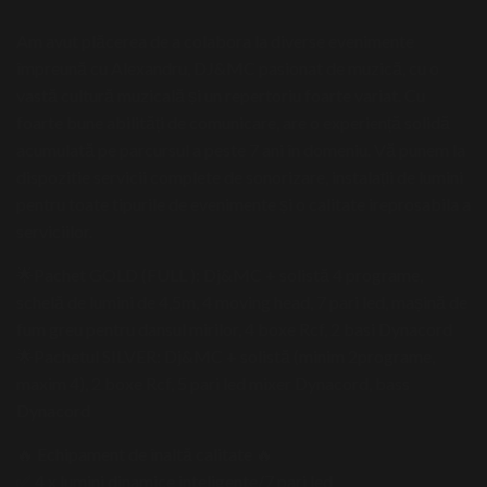
Am avut plăcerea de a colabora la diverse evenimente
împreună cu Alexandru, DJ&MC pasionat de muzică, cu o
vastă cultură muzicală și un repertoriu foarte variat. Cu
foarte bune abilități de comunicare, are o experiență solidă
acumulată pe parcursul a peste 7 ani în domeniu. Vă punem la
dispozitie servicii complete de sonorizare, instalații de lumini
pentru toate tipurile de evenimente și o calitate ireprosabila a
serviciilor.
🌟Pachet GOLD (FULL ): Dj&MC + solistă 4 programe,
schelă de lumini de 4,5m, 4 moving head, 7 pari led, mașină de
fum greu pentru dansul mirilor, 4 boxe Rcf, 2 basi Dynacord
🌟Pachetul SILVER: Dj&MC + solistă (minim 2programe,
maxim 4), 2 boxe Rcf, 5 pari led mixer Dynacord, bass
Dynacord
🔥 Echipament de înaltă calitate 🔥
✅ 4 x lumini dinamice inteligente/7 pari led