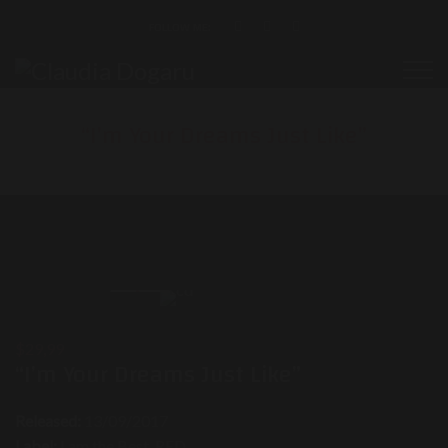
FOLLOW ME:
“I’m Your Dreams Just Like”
$29,99
“I’m Your Dreams Just Like”
Released:
13/09/2017
Label:
I am the Best, RED