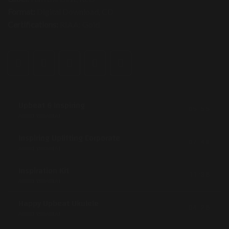
Format:
Digital Download, CD
Certifications:
RIAA: Gold
Upbeat & Inspiring
05:55
ANDREYSKARLAT
Inspiring Uplifting Corporate
07:48
ANDREYSKARLAT
Inspiration Kit
11:36
ANDREYSKARLAT
Happy Upbeat Ukulele
04:26
ANDREYSKARLAT