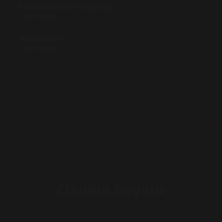
Motivational and Inspiring
03:30
ANDREYSKARLAT
The Christmas
02:43
ANDREYSKARLAT
Claudia Dogaru