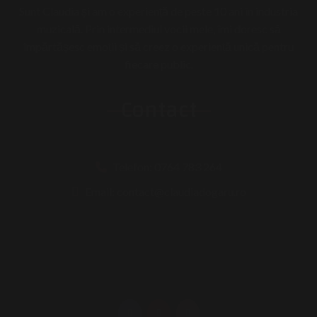
Sunt Claudia și am o experiență de peste 10 ani în industria
muzicală. Prin intermediul vocii mele, îmi doresc să
împărtășesc emoții și să creez o experiență unică pentru
fiecare public.
Contact
Telefon: 0764 783 264
Email: contact@claudiadogaru.ro